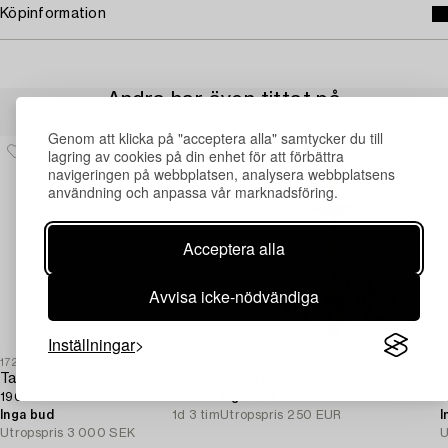
Köpinformation
Andra har även tittat på
Genom att klicka på "acceptera alla" samtycker du till
lagring av cookies på din enhet för att förbättra
navigeringen på webbplatsen, analysera webbplatsens
användning och anpassa vår marknadsföring.
Acceptera alla
Avvisa icke-nödvändiga
Inställningar
1726950
1698278
1
Taklampa,
Ljuskrona Nyrokoko omkring 1900.
T
1900-talets senare del.
Inga bud
2d 5 tim
f
Inga bud
1d 3 tim
Utropspris
250 EUR
I
Utropspris
3 000 SEK
U