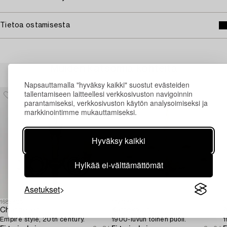
Tietoa ostamisesta
Muiden katsomia kohteita
Napsauttamalla "hyväksy kaikki" suostut evästeiden
tallentamiseen laitteellesi verkkosivuston navigoinnin
parantamiseksi, verkkosivuston käytön analysoimiseksi ja
markkinointimme mukauttamiseksi.
Hyväksy kaikki
Hylkää ei-välttämättömät
Asetukset
1689406
1721649
1
Chandelier,
Kattokruunu,
A
Empire style, 20th century.
1900-luvun toinen puoli.
1