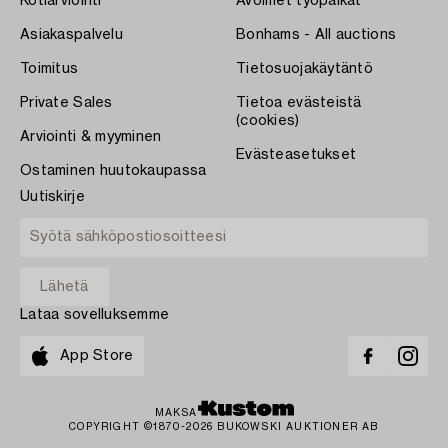
Kotiarviointi
Avoimet työpaikat
Asiakaspalvelu
Bonhams - All auctions
Toimitus
Tietosuojakäytäntö
Private Sales
Tietoa evästeistä
(cookies)
Arviointi & myyminen
Evästeasetukset
Ostaminen huutokaupassa
Uutiskirje
Lataa sovelluksemme
App Store
MAKSA
COPYRIGHT ©1870-2026 BUKOWSKI AUKTIONER AB