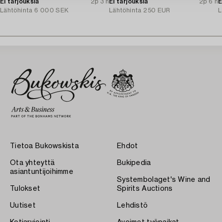
Ei tarjouksia
2p 3 h
Ei tarjouksia
2p 6 h
E
Lähtöhinta
6 000 SEK
Lähtöhinta
250 EUR
L
Tietoa Bukowskista
Ehdot
Ota yhteyttä
Bukipedia
asiantuntijoihimme
Systembolaget's Wine and
Tulokset
Spirits Auctions
Uutiset
Lehdistö