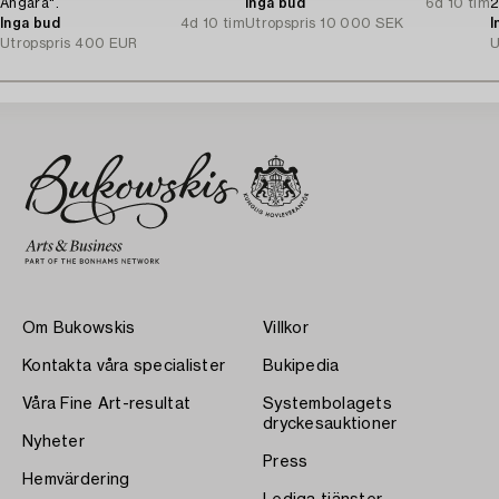
Angara".
Inga bud
6d 10 tim
2
Inga bud
4d 10 tim
Utropspris
10 000 SEK
I
Utropspris
400 EUR
U
Om Bukowskis
Villkor
Kontakta våra specialister
Bukipedia
Våra Fine Art-resultat
Systembolagets
dryckesauktioner
Nyheter
Press
Hemvärdering