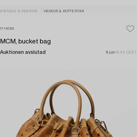
VINTAGE & FASHION
VÄSKOR & KOFFERTAR
1714089
MCM, bucket bag
Auktionen avslutad
9 jun
16:54 CEST