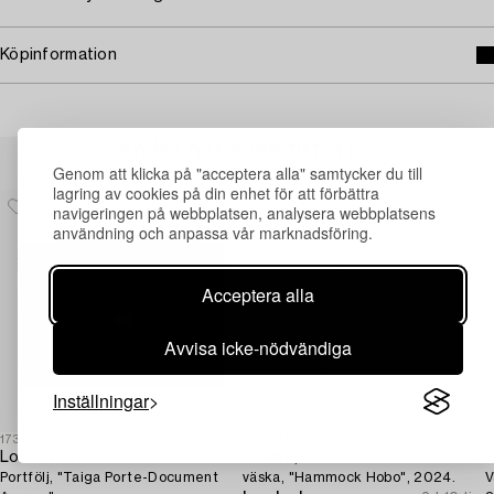
Köpinformation
Andra har även tittat på
Genom att klicka på "acceptera alla" samtycker du till
lagring av cookies på din enhet för att förbättra
navigeringen på webbplatsen, analysera webbplatsens
användning och anpassa vår marknadsföring.
Acceptera alla
Avvisa icke-nödvändiga
Inställningar
1731298
1731021
1
Louis Vuitton
Loewe,
G
Portfölj, "Taiga Porte-Document
väska, "Hammock Hobo", 2024.
V