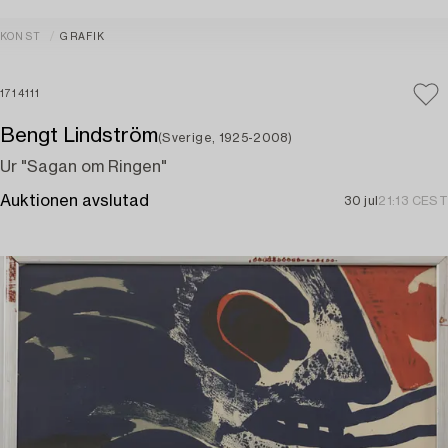
KONST
GRAFIK
1714111
Bengt Lindström
(Sverige, 1925-2008)
Ur "Sagan om Ringen"
Auktionen avslutad
30 jul
21:13 CEST