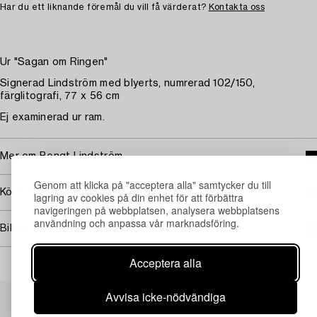
Har du ett liknande föremål du vill få värderat?
Kontakta oss
Ur "Sagan om Ringen"
Signerad Lindström med blyerts, numrerad 102/150,
färglitografi, 77 x 56 cm
Ej examinerad ur ram.
Mer om Bengt Lindström
Genom att klicka på "acceptera alla" samtycker du till
Köpinformation
lagring av cookies på din enhet för att förbättra
navigeringen på webbplatsen, analysera webbplatsens
användning och anpassa vår marknadsföring.
Bildrättigheter
Acceptera alla
Andra har även tittat på
Avvisa icke-nödvändiga