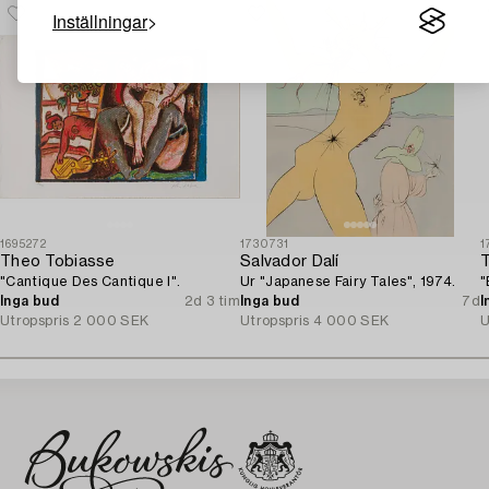
Inställningar
1695272
1730731
1
Theo Tobiasse
Salvador Dalí
"Cantique Des Cantique I".
Ur "Japanese Fairy Tales", 1974.
"
Inga bud
2d 3 tim
Inga bud
7d
I
Utropspris
2 000 SEK
Utropspris
4 000 SEK
U