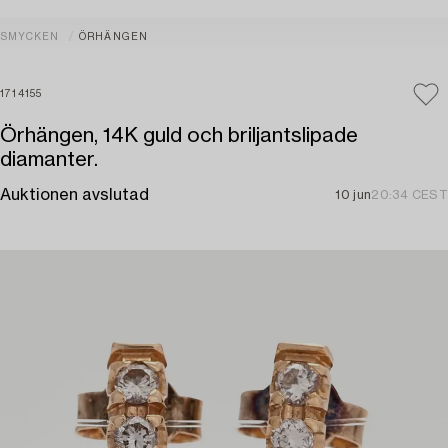
SMYCKEN
ÖRHÄNGEN
1714155
Örhängen, 14K guld och briljantslipade
diamanter.
Auktionen avslutad
10 jun
20:34 CEST