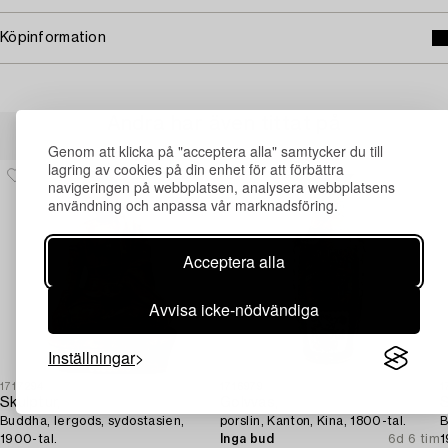
Köpinformation
Andra har även tittat på
Genom att klicka på "acceptera alla" samtycker du till
lagring av cookies på din enhet för att förbättra
navigeringen på webbplatsen, analysera webbplatsens
användning och anpassa vår marknadsföring.
Acceptera alla
Avvisa icke-nödvändiga
Inställningar
1717294
1716979
1
Skulptur,
Golvvas,
S
Buddha, lergods, sydostasien,
porslin, Kanton, Kina, 1800-tal.
B
1900-tal.
Inga bud
6d 6 tim
1