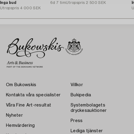
Inga bud
6d 7 tim
Utropspris
2 500 SEK
I
Utropspris
4 000 SEK
U
Om Bukowskis
Villkor
Kontakta våra specialister
Bukipedia
Våra Fine Art-resultat
Systembolagets
dryckesauktioner
Nyheter
Press
Hemvärdering
Lediga tjänster