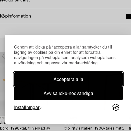
Nyckel saknas.
Köpinformation
Andra har även tittat på
Genom att klicka på "acceptera alla" samtycker du till
lagring av cookies på din enhet för att förbättra
navigeringen på webbplatsen, analysera webbplatsens
användning och anpassa vår marknadsföring.
Acceptera alla
Avvisa icke-nödvändiga
Inställningar
1732128
1731466
1
Jonas Lindvall
Bord,
M
Bord, 1990-tal, tillverkad av
troligtvis Italien, 1900-tales mitt.
t