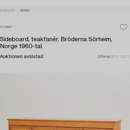
MÖBLER
BORD
1714917
Sideboard, teakfanér. Bröderna Sörheim,
Norge 1960-tal.
Auktionen avslutad
28 maj
18:16 CEST