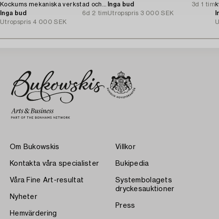
Kockums mekaniska verkstad och
Inga bud
3d 1 tim
k
AIT Snickeri.
Inga bud
6d 2 tim
Utropspris
3 000 SEK
I
Utropspris
4 000 SEK
U
Om Bukowskis
Villkor
Kontakta våra specialister
Bukipedia
Våra Fine Art-resultat
Systembolagets
dryckesauktioner
Nyheter
Press
Hemvärdering