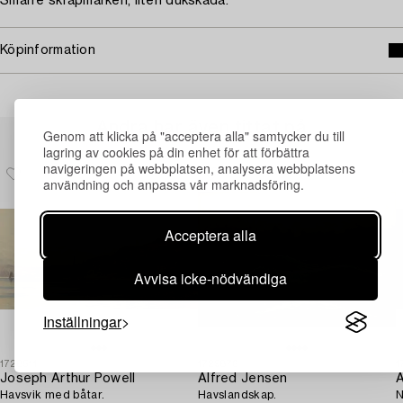
Smärre skrapmärken, liten dukskada.
Köpinformation
Andra har även tittat på
Genom att klicka på "acceptera alla" samtycker du till
lagring av cookies på din enhet för att förbättra
navigeringen på webbplatsen, analysera webbplatsens
användning och anpassa vår marknadsföring.
Acceptera alla
Avvisa icke-nödvändiga
Inställningar
1728511
1729876
1
Joseph Arthur Powell
Alfred Jensen
A
Havsvik med båtar.
Havslandskap.
N