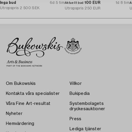
Inga bud
6d 5 tim
100 EUR
1d 8 tim
Aktuellt bud
A
Utropspris
2 500 SEK
Utropspris
250 EUR
U
Om Bukowskis
Villkor
Kontakta våra specialister
Bukipedia
Våra Fine Art-resultat
Systembolagets
dryckesauktioner
Nyheter
Press
Hemvärdering
Lediga tjänster