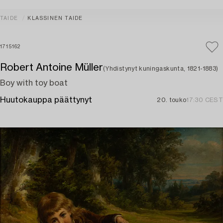
TAIDE
KLASSINEN TAIDE
1715162
Robert Antoine Müller
(Yhdistynyt kuningaskunta, 1821-1883)
Boy with toy boat
Huutokauppa päättynyt
20. touko
17:30 CEST