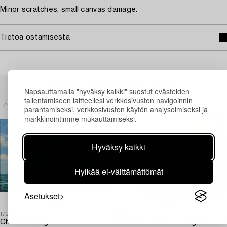
Minor scratches, small canvas damage.
Tietoa ostamisesta
Muiden katsomia kohteita
Napsauttamalla "hyväksy kaikki" suostut evästeiden
tallentamiseen laitteellesi verkkosivuston navigoinnin
parantamiseksi, verkkosivuston käytön analysoimiseksi ja
markkinointimme mukauttamiseksi.
Hyväksy kaikki
Hylkää ei-välttämättömät
Asetukset
1728830
1729457
1
Christian Bogö
Andrei Afanasevich Jegorov
A