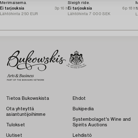
Merimaisema.
Sleigh ride.
M
Ei tarjouksia
3p 16 h
Ei tarjouksia
6p 18 h
T
Lähtöhinta
250 EUR
Lähtöhinta
7 000 SEK
L
Tietoa Bukowskista
Ehdot
Ota yhteyttä
Bukipedia
asiantuntijoihimme
Systembolaget's Wine and
Tulokset
Spirits Auctions
Uutiset
Lehdistö