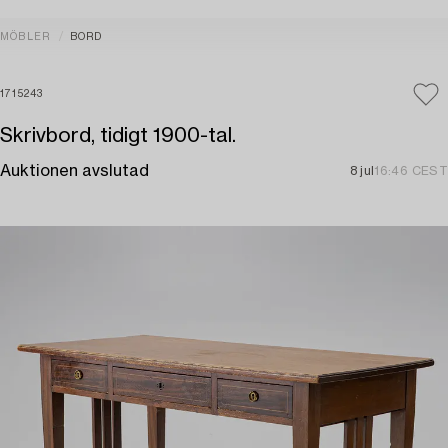
MÖBLER
BORD
1715243
Skrivbord, tidigt 1900-tal.
Auktionen avslutad
8 jul
16:46 CEST