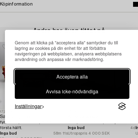
Köpinformation
Andra har även tittat på
Genom att klicka på "acceptera alla" samtycker du till
lagring av cookies på din enhet för att förbättra
navigeringen på webbplatsen, analysera webbplatsens
användning och anpassa vår marknadsföring.
Acceptera alla
Avvisa icke-nödvändiga
Inställningar
1729755
1731957
1
Salongsgrupp,
Arne Jacobsen
M
fyra delar, rokokostil, 1900-talets
Bord, Fritz Hansen, 1960/70-tal.
1
första hälft.
Inga bud
4d
I
Inga bud
58m 11s
Utropspris
4 000 SEK
U