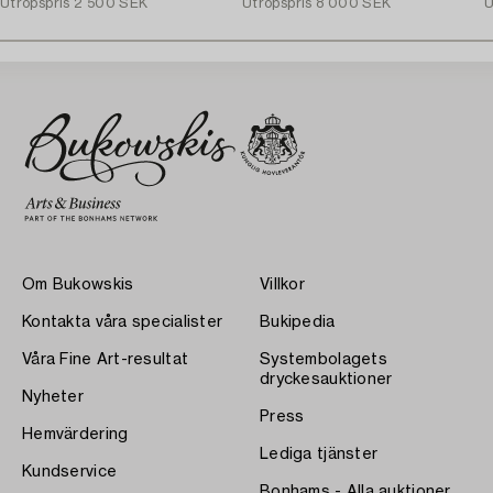
Utropspris
2 500 SEK
Utropspris
8 000 SEK
U
Om Bukowskis
Villkor
Kontakta våra specialister
Bukipedia
Våra Fine Art-resultat
Systembolagets
dryckesauktioner
Nyheter
Press
Hemvärdering
Lediga tjänster
Kundservice
Bonhams - Alla auktioner