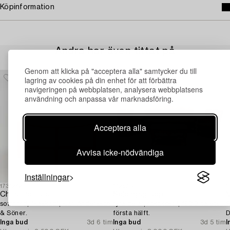
Köpinformation
Andra har även tittat på
Genom att klicka på "acceptera alla" samtycker du till
lagring av cookies på din enhet för att förbättra
navigeringen på webbplatsen, analysera webbplatsens
användning och anpassa vår marknadsföring.
Acceptera alla
Avvisa icke-nödvändiga
Inställningar
1731242
1729755
1
Christina Fürst,
Salongsgrupp,
soffbord, "Kaskad", Karl Andersson
fyra delar, rokokostil, 1900-talets
S
& Söner.
första hälft.
D
Inga bud
3d 6 tim
Inga bud
3d 5 tim
I