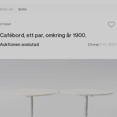
MÖBLER
BORD
1715347
Cafébord, ett par, omkring år 1900.
Auktionen avslutad
25 maj
17:12 CEST