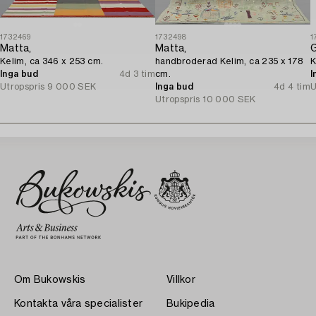
1732469
1732498
1
Matta,
Matta,
G
Kelim, ca 346 x 253 cm.
handbroderad Kelim, ca 235 x 178
K
Inga bud
4d 3 tim
cm.
I
Utropspris
9 000 SEK
Inga bud
4d 4 tim
U
Utropspris
10 000 SEK
Om Bukowskis
Villkor
Kontakta våra specialister
Bukipedia