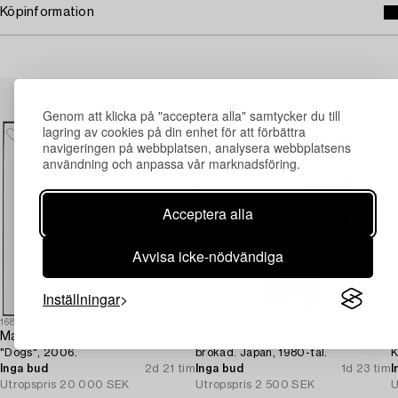
Köpinformation
Andra har även tittat på
Genom att klicka på "acceptera alla" samtycker du till
lagring av cookies på din enhet för att förbättra
navigeringen på webbplatsen, analysera webbplatsens
användning och anpassa vår marknadsföring.
Acceptera alla
Avvisa icke-nödvändiga
Inställningar
1688630
1693410
1
Ma Yue,
Kimono,
S
"Dogs", 2006.
brokad. Japan, 1980-tal.
K
Inga bud
2d 21 tim
Inga bud
1d 23 tim
I
Utropspris
20 000 SEK
Utropspris
2 500 SEK
U