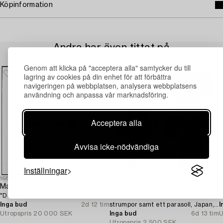
Köpinformation
Andra har även tittat på
Genom att klicka på "acceptera alla" samtycker du till
lagring av cookies på din enhet för att förbättra
navigeringen på webbplatsen, analysera webbplatsens
användning och anpassa vår marknadsföring.
Acceptera alla
Avvisa icke-nödvändiga
Inställningar
1688630
1722946
1
Ma Yue,
Kimono (fem delar),
K
"Dogs", 2006.
delvis bomull, två par skor, ett par
b
Inga bud
2d 12 tim
strumpor samt ett parasoll, Japan,
I
Utropspris
20 000 SEK
1900-tal.
Inga bud
6d 13 tim
U
Utropspris
2 500 SEK