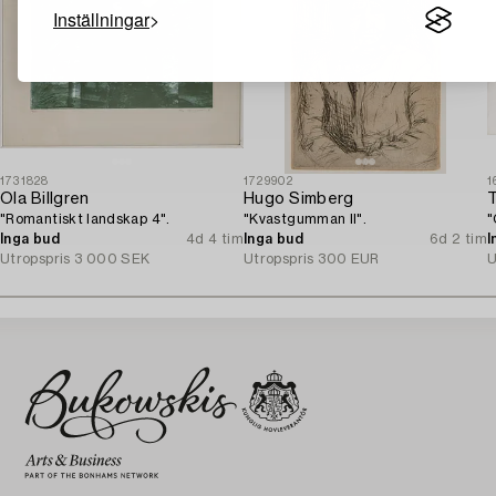
Inställningar
1731828
1729902
1
Ola Billgren
Hugo Simberg
"Romantiskt landskap 4".
"Kvastgumman II".
"
Inga bud
4d 4 tim
Inga bud
6d 2 tim
I
Utropspris
3 000 SEK
Utropspris
300 EUR
U