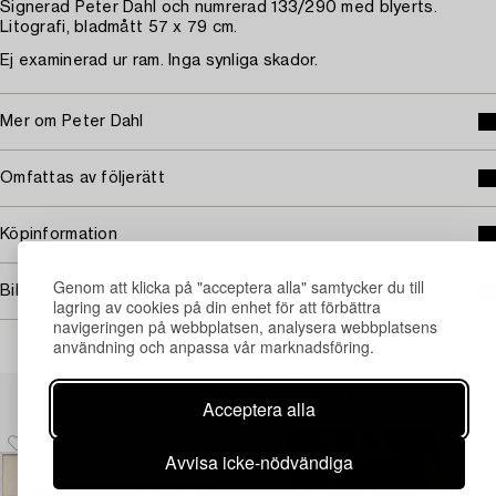
Signerad Peter Dahl och numrerad 133/290 med blyerts.
Litografi, bladmått 57 x 79 cm.
Ej examinerad ur ram. Inga synliga skador.
Mer om Peter Dahl
Omfattas av följerätt
Köpinformation
Genom att klicka på "acceptera alla" samtycker du till
Bildrättigheter
lagring av cookies på din enhet för att förbättra
navigeringen på webbplatsen, analysera webbplatsens
användning och anpassa vår marknadsföring.
Andra har även tittat på
Acceptera alla
Avvisa icke-nödvändiga