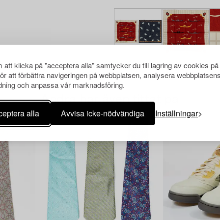
att klicka på "acceptera alla" samtycker du till lagring av cookies på
för att förbättra navigeringen på webbplatsen, analysera webbplatsen
ning och anpassa vår marknadsföring.
Andra har även tittat på
eptera alla
Avvisa icke-nödvändiga
Inställningar