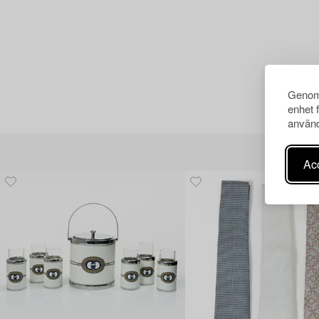
Genom 
enhet 
använd
Acc