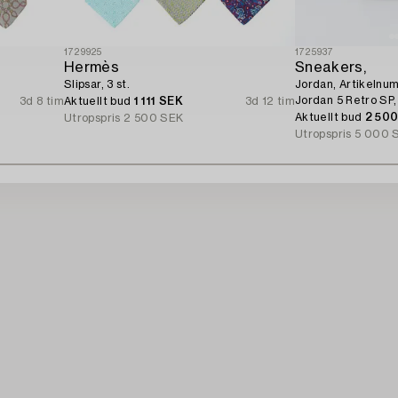
1729925
1725937
Hermès
Sneakers,
Slipsar, 3 st.
Jordan, Artikeln
Jordan 5 Retro SP,
3d 8 tim
Aktuellt bud
1 111 SEK
3d 12 tim
Aktuellt bud
2 50
Utropspris
2 500 SEK
Utropspris
5 000 