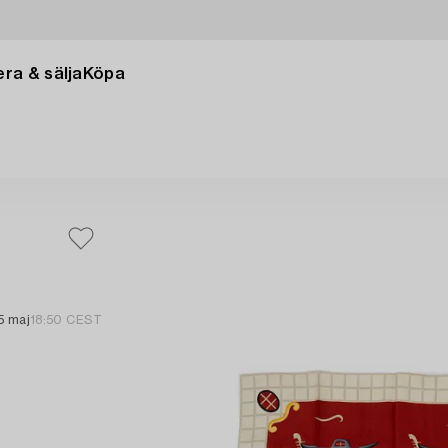
ra & sälja
Köpa
5 maj
18:50 CEST