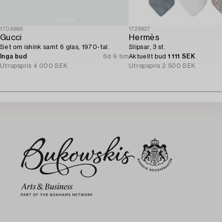
1708986
1729927
Gucci
Hermès
Set om ishink samt 6 glas, 1970-tal.
Slipsar, 3 st.
Inga bud
6d 9 tim
Aktuellt bud
1 111 SEK
Utropspris
4 000 SEK
Utropspris
2 500 SEK