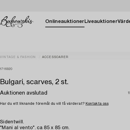
Onlineauktioner
Liveauktioner
Värde
VINTAGE & FASHION
ACCESSOARER
1716920
Bulgari, scarves, 2 st.
Auktionen avslutad
1
Har du ett liknande föremål du vill få värderat?
Kontakta oss
Sidentwill.
"Mani al vento". ca 85 x 85 cm.