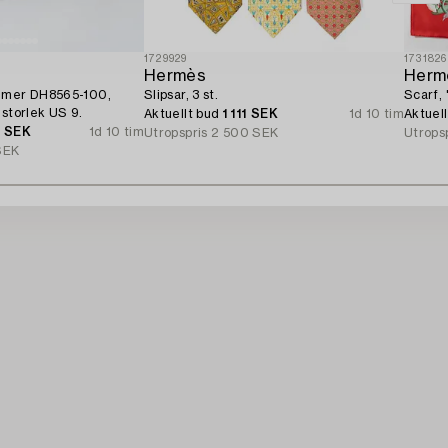
1729929
1731826
Hermès
Herm
ummer DH8565-100,
Slipsar, 3 st.
Scarf, 
 storlek US 9.
Aktuellt bud
1 111 SEK
1d 10 tim
Aktuel
0 SEK
1d 10 tim
Utropspris
2 500 SEK
Utrops
SEK