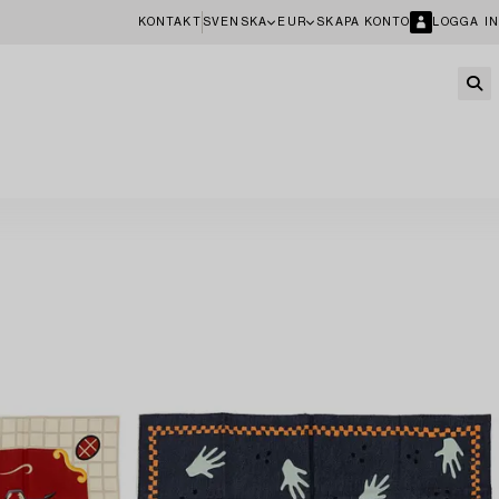
KONTAKT
SVENSKA
EUR
SKAPA KONTO
LOGGA IN