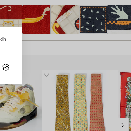
 din
s