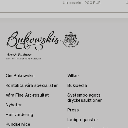
Utropspris
1 200 EUR
U
Om Bukowskis
Villkor
Kontakta våra specialister
Bukipedia
Våra Fine Art-resultat
Systembolagets
dryckesauktioner
Nyheter
Press
Hemvärdering
Lediga tjänster
Kundservice