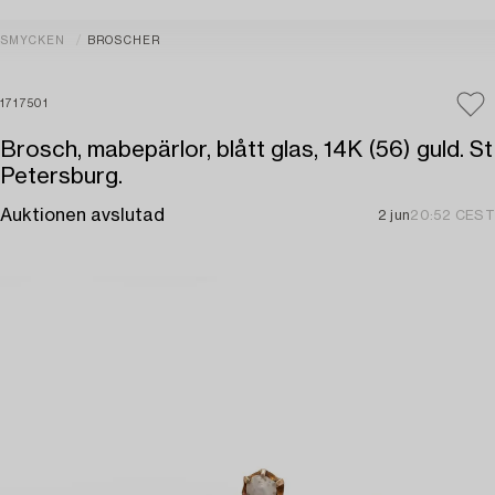
SMYCKEN
BROSCHER
1717501
Brosch, mabepärlor, blått glas, 14K (56) guld. St
Petersburg.
Auktionen avslutad
2 jun
20:52 CEST