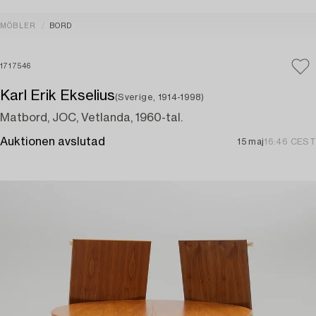
MÖBLER
BORD
1717546
Karl Erik Ekselius
(Sverige, 1914-1998)
Matbord, JOC, Vetlanda, 1960-tal.
Auktionen avslutad
15 maj
16:46 CEST