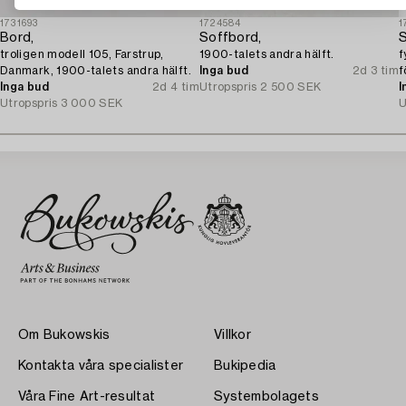
1731693
1724584
1
Bord,
Soffbord,
S
troligen modell 105, Farstrup,
1900-talets andra hälft.
f
Danmark, 1900-talets andra hälft.
Inga bud
2d 3 tim
f
Inga bud
2d 4 tim
Utropspris
2 500 SEK
I
Utropspris
3 000 SEK
U
Om Bukowskis
Villkor
Kontakta våra specialister
Bukipedia
Våra Fine Art-resultat
Systembolagets