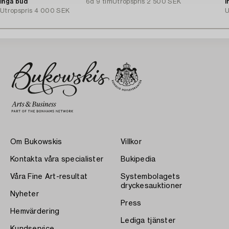
Inga bud
6d 9 tim
Utropspris
2 500 SEK
I
Utropspris
4 000 SEK
U
Om Bukowskis
Villkor
Kontakta våra specialister
Bukipedia
Våra Fine Art-resultat
Systembolagets
dryckesauktioner
Nyheter
Press
Hemvärdering
Lediga tjänster