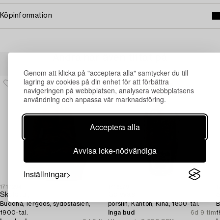
Köpinformation
Andra har även tittat på
Genom att klicka på "acceptera alla" samtycker du till
lagring av cookies på din enhet för att förbättra
navigeringen på webbplatsen, analysera webbplatsens
användning och anpassa vår marknadsföring.
Acceptera alla
Avvisa icke-nödvändiga
Inställningar
1717294
1716979
1
Skulptur,
Golvvas,
S
Buddha, lergods, sydostasien,
porslin, Kanton, Kina, 1800-tal.
B
1900-tal.
Inga bud
6d 9 tim
1