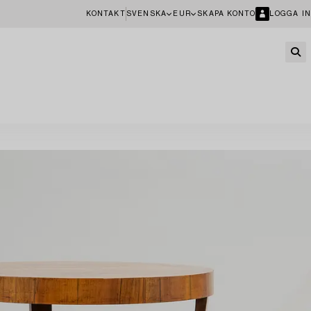
KONTAKT
SVENSKA
EUR
SKAPA KONTO
LOGGA IN