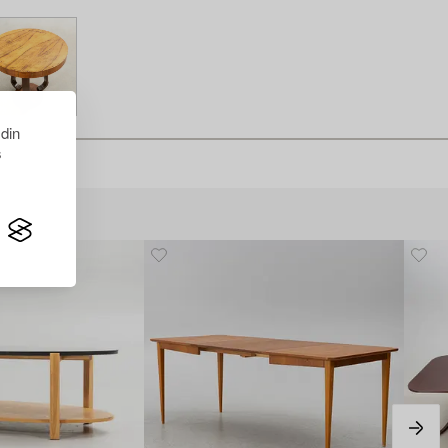
 din
s