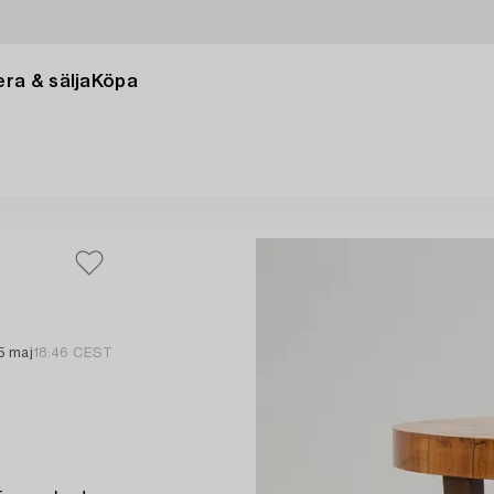
ra & sälja
Köpa
5 maj
18:46 CEST