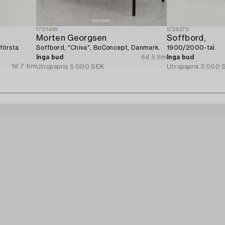
1731499
1726370
Morten Georgsen
Soffbord,
första
Soffbord, "Chiva", BoConcept, Danmark.
1900/2000-tal.
Inga bud
6d 5 tim
Inga bud
1d 7 tim
Utropspris
5 000 SEK
Utropspris
3 000 