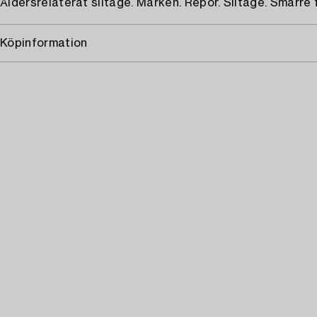
Åldersrelaterat slitage. Märken. Repor. Slitage. Smärre
Köpinformation