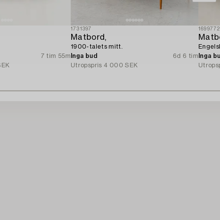
1731397
169977
Matbord,
Matb
1900-talets mitt.
Engelsk
7 tim 55m
Inga bud
6d 6 tim
Inga b
SEK
Utropspris
4 000 SEK
Utrops