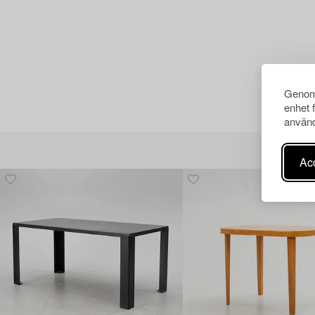
Genom 
enhet 
använd
Acc