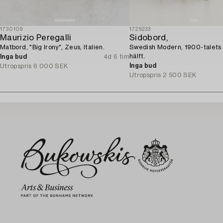
1730109
1729233
Maurizio Peregalli
Sidobord,
Matbord, "Big Irony", Zeus, Italien.
Swedish Modern, 1900-talets 
hälft.
Inga bud
4d 6 tim
Inga bud
Utropspris
6 000 SEK
Utropspris
2 500 SEK