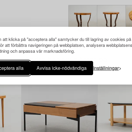
att klicka på "acceptera alla" samtycker du till lagring av cookies på
för att förbättra navigeringen på webbplatsen, analysera webbplatsen
ning och anpassa vår marknadsföring.
Andra har även tittat på
eptera alla
Avvisa icke-nödvändiga
Inställningar