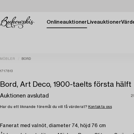
Onlineauktioner
Liveauktioner
Värde
MÖBLER
BORD
1717813
Bord, Art Deco, 1900-taelts första hälft
Auktionen avslutad
2
Har du ett liknande föremål du vill få värderat?
Kontakta oss
Fanerat med valnöt, diameter 74, höjd 76 cm