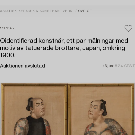
ASIATISK KERAMIK & KONSTHANTVERK
ÖVRIGT
1717848
Oidentifierad konstnär, ett par målningar med
motiv av tatuerade brottare, Japan, omkring
1900.
Auktionen avslutad
13 jun
18:24 CEST