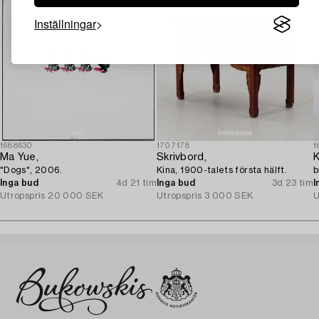
Inställningar
1688630
1707178
1
Ma Yue,
Skrivbord,
K
"Dogs", 2006.
Kina, 1900-talets första hälft.
b
Inga bud
4d 21 tim
Inga bud
3d 23 tim
I
Utropspris
20 000 SEK
Utropspris
3 000 SEK
U