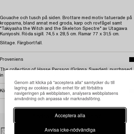
Gouache och tusch på siden. Brottare med motiv tatuerade på
kropparna, bland annat med groda, karp och rovfågel samt
"Takiyasha the Witch and the Skeleton Spectre" av Utagawa
Kuniyoshi. Röda sigill. 74,5 x 28,5 cm. Ramar 77 x 31,5 cm.
Slitage. Färgbortfall.
Proveniens
The collection of Hasse Persson (Gränna, Sweden), purchased
in the 1960s. Thence by descent.
Genom att klicka på "acceptera alla" samtycker du till
lagring av cookies på din enhet för att förbättra
Köpinformation
navigeringen på webbplatsen, analysera webbplatsens
användning och anpassa vår marknadsföring.
Acceptera alla
Andra har även tittat på
Avvisa icke-nödvändiga