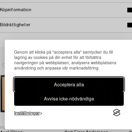
Köpinformation
Bildrättigheter
Andra har även tittat på
Genom att klicka på "acceptera alla" samtycker du till
lagring av cookies på din enhet för att förbättra
navigeringen på webbplatsen, analysera webbplatsens
användning och anpassa vår marknadsföring.
Acceptera alla
Avvisa icke-nödvändiga
Inställningar
1728774
1732290
1