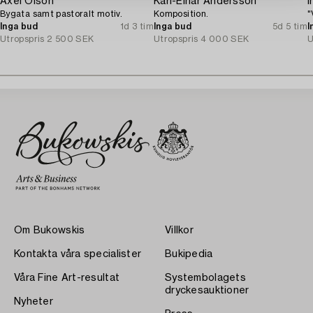
Axel Olson
Karl-Einar Andersson
I
Bygata samt pastoralt motiv.
Komposition.
"
Inga bud
1d 3 tim
Inga bud
5d 5 tim
I
Utropspris
2 500 SEK
Utropspris
4 000 SEK
U
Om Bukowskis
Villkor
Kontakta våra specialister
Bukipedia
Våra Fine Art-resultat
Systembolagets
dryckesauktioner
Nyheter