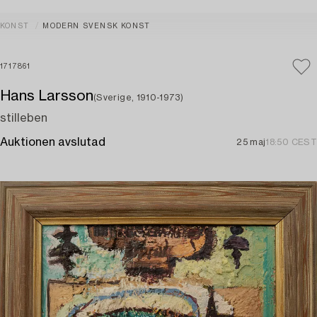
KONST
MODERN SVENSK KONST
1717861
Hans Larsson
(Sverige, 1910-1973)
stilleben
Auktionen avslutad
25 maj
18:50 CEST