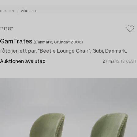
DESIGN
MÖBLER
1717997
GamFratesi
(Danmark, Grundat 2006)
fåtöljer, ett par, "Beetle Lounge Chair", Gubi, Danmark.
Auktionen avslutad
27 maj
12:12 CEST