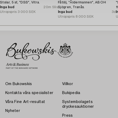
Stolar, 5 st, "DSS", Vitra.
Fåtölj, "Åldermannen", AB OH
"
Inga bud
20m 59s
Sjögren, Tranås.
1
Utropspris
3 000 SEK
Inga bud
3d
I
Utropspris
8 000 SEK
U
Om Bukowskis
Villkor
Kontakta våra specialister
Bukipedia
Våra Fine Art-resultat
Systembolagets
dryckesauktioner
Nyheter
Press