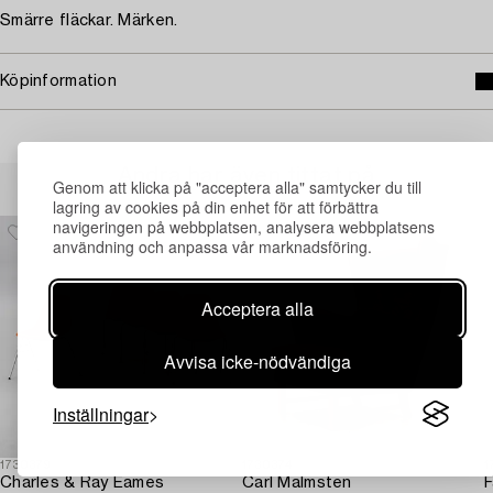
Smärre fläckar. Märken.
Köpinformation
Andra har även tittat på
Genom att klicka på "acceptera alla" samtycker du till
lagring av cookies på din enhet för att förbättra
navigeringen på webbplatsen, analysera webbplatsens
användning och anpassa vår marknadsföring.
Acceptera alla
Avvisa icke-nödvändiga
Inställningar
1730379
1730374
1
Charles & Ray Eames
Carl Malmsten
F