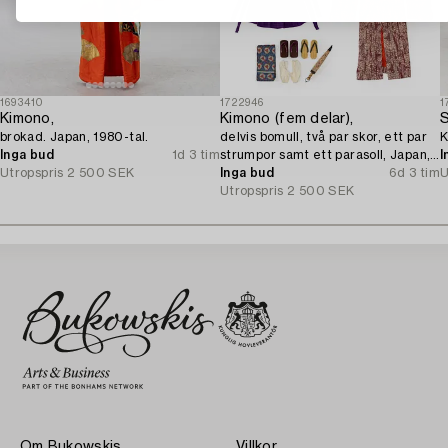
1693410
1722946
1
Kimono,
Kimono (fem delar),
S
brokad. Japan, 1980-tal.
delvis bomull, två par skor, ett par
K
Inga bud
1d 3 tim
strumpor samt ett parasoll, Japan,
I
Utropspris
2 500 SEK
1900-tal.
Inga bud
6d 3 tim
U
Utropspris
2 500 SEK
Om Bukowskis
Villkor