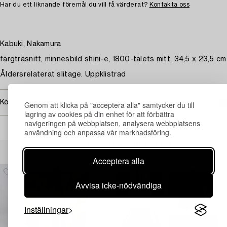
Har du ett liknande föremål du vill få värderat?
Kontakta oss
Kabuki, Nakamura
färgträsnitt, minnesbild shini-e, 1800-talets mitt, 34,5 x 23,5 cm
Åldersrelaterat slitage. Uppklistrad
Köpinformation
Genom att klicka på "acceptera alla" samtycker du till
lagring av cookies på din enhet för att förbättra
navigeringen på webbplatsen, analysera webbplatsens
användning och anpassa vår marknadsföring.
Andra har även tittat på
Acceptera alla
Avvisa icke-nödvändiga
Inställningar