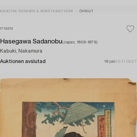
ASIATISK KERAMIK & KONSTHANTVERK
ÖVRIGT
1718210
Hasegawa Sadanobu
(Japan, 1809-1879)
Kabuki, Nakamura
Auktionen avslutad
16 jun
20:11 CEST