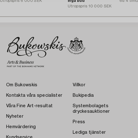
Utropspris
6 000 SEK
Inga bud
6d 4 tim
U
Utropspris
10 000 SEK
Om Bukowskis
Villkor
Kontakta våra specialister
Bukipedia
Våra Fine Art-resultat
Systembolagets
dryckesauktioner
Nyheter
Press
Hemvärdering
Lediga tjänster
Kundservice