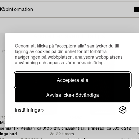
Köpinformation
Andra har även tittat på
Genom att klicka på "acceptera alla" samtycker du till
lagring av cookies på din enhet för att förbättra
navigeringen på webbplatsen, analysera webbplatsens
användning och anpassa vår marknadsföring.
Acceptera alla
Avvisa icke-nödvändiga
Inställningar
1724597
1724397
1
Matta,
Matta,
M
semiantik, Keshan, ca 310 x 215 cm.
Bakhtiari, signerad, ca 580 x 212
T
Inga bud
3d 22 tim
cm.
I