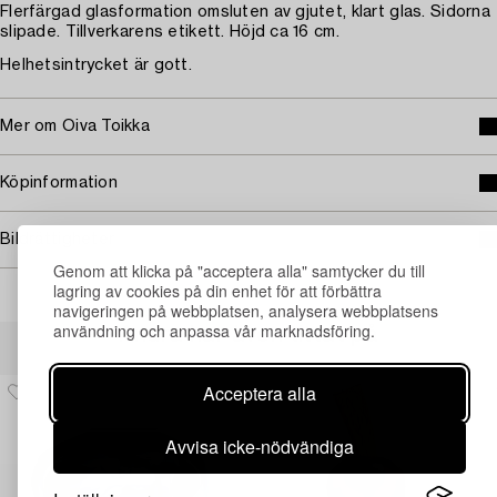
Flerfärgad glasformation omsluten av gjutet, klart glas. Sidorna
slipade. Tillverkarens etikett. Höjd ca 16 cm.
Helhetsintrycket är gott.
Mer om Oiva Toikka
Köpinformation
Bildrättigheter
Genom att klicka på "acceptera alla" samtycker du till
lagring av cookies på din enhet för att förbättra
navigeringen på webbplatsen, analysera webbplatsens
användning och anpassa vår marknadsföring.
Andra har även tittat på
Acceptera alla
Avvisa icke-nödvändiga