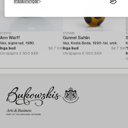
Inställningar
1731112
1731126
1
Ann Wärff
Gunnel Sahlin
Vas, signerad, 1980.
Vas, Kosta Boda, 1990-tal, unik.
K
Inga bud
5d 7 tim
Inga bud
5d 7 tim
"
Utropspris
2 500 SEK
Utropspris
6 000 SEK
I
U