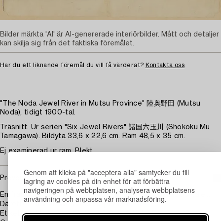
Bilder märkta 'AI' är AI-genererade interiörbilder. Mått och detaljer
kan skilja sig från det faktiska föremålet.
Har du ett liknande föremål du vill få värderat?
Kontakta oss
"The Noda Jewel River in Mutsu Province" 陸奥野田 (Mutsu
Noda), tidigt 1900-tal.
Träsnitt. Ur serien "Six Jewel Rivers" 諸国六玉川 (Shokoku Mu
Tamagawa). Bildyta 33,6 x 22,6 cm. Ram 48,5 x 35 cm.
Ej examinerad ur ram. Blekt.
Genom att klicka på "acceptera alla" samtycker du till
Proveniens
lagring av cookies på din enhet för att förbättra
navigeringen på webbplatsen, analysera webbplatsens
En fransk familj som emigrerade till Kanada under 1800-talet.
användning och anpassa vår marknadsföring.
Därefter i arv till svensk privatperson.
Etikettmärkt a tergo "Robert & Son Artistic Framing 29