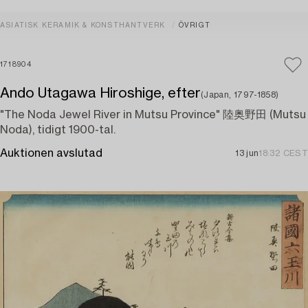
ASIATISK KERAMIK & KONSTHANTVERK
ÖVRIGT
1718904
Ando Utagawa Hiroshige, efter
(Japan, 1797-1858)
"The Noda Jewel River in Mutsu Province" 陸奥野田 (Mutsu
Noda), tidigt 1900-tal.
Auktionen avslutad
13 jun
18:32 CEST