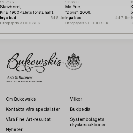
1707178
1688630
1
Skrivbord,
Ma Yue,
K
Kina, 1900-talets första hälft.
"Dogs", 2006.
b
Inga bud
3d 8 tim
Inga bud
4d 7 tim
I
Utropspris
3 000 SEK
Utropspris
20 000 SEK
U
Om Bukowskis
Villkor
Kontakta våra specialister
Bukipedia
Våra Fine Art-resultat
Systembolagets
dryckesauktioner
Nyheter