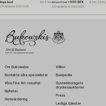
Inga bud
6d 5 tim
1 000 SEK
4 tim 22m
U
Aktuellt bud
Utropspris
250 EUR
Utropspris
4 000 SEK
Om Bukowskis
Villkor
Kontakta våra specialister
Bukipedia
Våra Fine Art-resultat
Systembolagets
dryckesauktioner
Nyheter
Press
Hemvärdering
Lediga tjänster