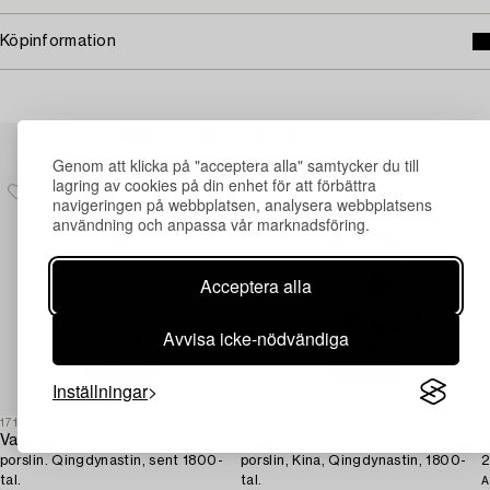
Köpinformation
Andra har även tittat på
Genom att klicka på "acceptera alla" samtycker du till
lagring av cookies på din enhet för att förbättra
navigeringen på webbplatsen, analysera webbplatsens
användning och anpassa vår marknadsföring.
Acceptera alla
Avvisa icke-nödvändiga
Inställningar
1710518
1728646
1
Vas med lock,
Pilgrimskrus,
P
porslin. Qingdynastin, sent 1800-
porslin, Kina, Qingdynastin, 1800-
2
tal.
tal.
A