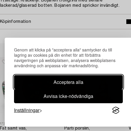
Ytslitage. Krackelyr. Bojanen troligtvis med senare
lackerad/glaserad botten. Bojanen med sprickor invändigt.
Köpinformation
Andra har även tittat på
Genom att klicka på "acceptera alla" samtycker du till
lagring av cookies på din enhet för att förbättra
navigeringen på webbplatsen, analysera webbplatsens
användning och anpassa vår marknadsföring.
Acceptera alla
Avvisa icke-nödvändiga
Inställningar
1729476
1729482
1
Fat samt vas,
Parti porslin,
V