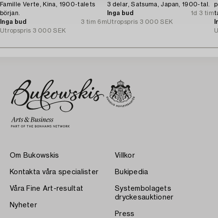
Famille Verte, Kina, 1900-talets
3 delar, Satsuma, Japan, 1900-tal.
p
början.
Inga bud
1d 3 tim
t
Inga bud
3 tim 6m
Utropspris
3 000 SEK
I
Utropspris
3 000 SEK
U
Om Bukowskis
Villkor
Kontakta våra specialister
Bukipedia
Våra Fine Art-resultat
Systembolagets
dryckesauktioner
Nyheter
Press