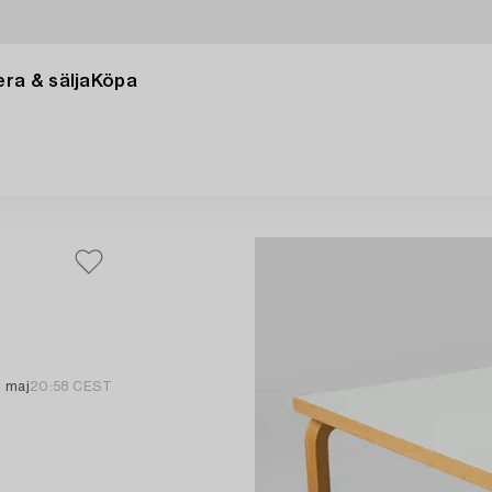
ra & sälja
Köpa
 maj
20:58 CEST