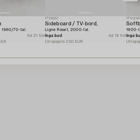
1728557
1731243
n
Sideboard / TV-bord,
Soffb
, 1960/70-tal.
Ligne Roset, 2000-tal.
1900-ta
6d 21 tim
Inga bud
4d 19 tim
Inga b
SEK
Utropspris
250 EUR
Utrops