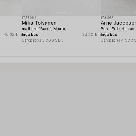
1728084
1731957
Mika Tolvanen,
Arne Jacobse
matbord "Base", Muuto,
Bord, Fritz Hansen
4d 22 tim
Inga bud
2d 20 tim
Inga bud
Utropspris
5 000 SEK
Utropspris
4 000 