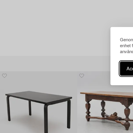
Genom 
enhet 
använd
Acc