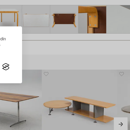
 din
s