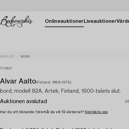
Onlineauktioner
Liveauktioner
Värde
MÖBLER
BORD
1719837
Alvar Aalto
(Finland, 1898-1976)
bord, modell 82A, Artek, Finland, 1900-talets slut.
Auktionen avslutad
22
Har du ett liknande föremål du vill få värderat?
Kontakta oss