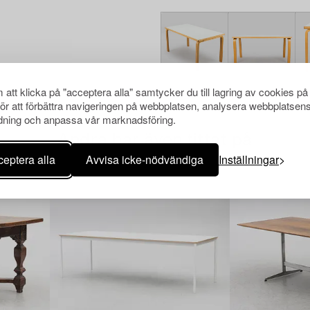
att klicka på "acceptera alla" samtycker du till lagring av cookies på
för att förbättra navigeringen på webbplatsen, analysera webbplatsen
ning och anpassa vår marknadsföring.
Andra har även tittat på
eptera alla
Avvisa icke-nödvändiga
Inställningar