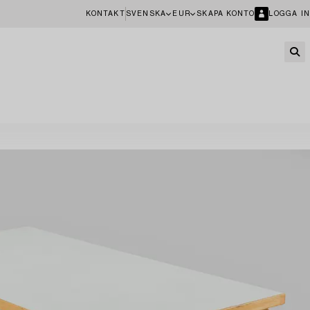
KONTAKT
SVENSKA
EUR
SKAPA KONTO
LOGGA IN