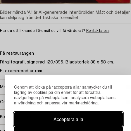
Bilder märkta 'AI' är AI-genererade interiörbilder. Mått och detaljer
kan skilja sig från det faktiska föremålet.
Har du ett liknande föremål du vill få värderat?
Kontakta oss
På restaurangen
Färglitografi, signerad 120/395. Bladstorlek 88 x 58 cm.
Ej examinerad ur ram.
Genom att klicka på "acceptera alla" samtycker du till
Mer om Peter Dahl
lagring av cookies på din enhet för att förbättra
navigeringen på webbplatsen, analysera webbplatsens
användning och anpassa vår marknadsföring.
Omfattas av följerätt
Köpinformation
Acceptera alla