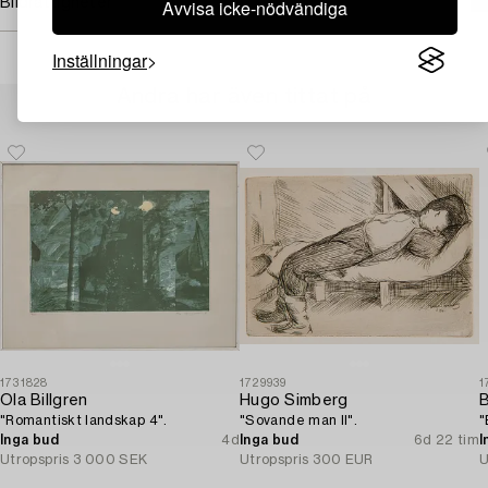
Avvisa icke-nödvändiga
Bildrättigheter
Inställningar
Andra har även tittat på
1731828
1729939
1
Ola Billgren
Hugo Simberg
B
"Romantiskt landskap 4".
"Sovande man II".
"
Inga bud
4d
Inga bud
6d 22 tim
I
Utropspris
3 000 SEK
Utropspris
300 EUR
U