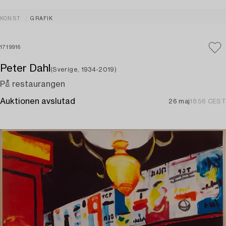
KONST
GRAFIK
1719916
Peter Dahl
(Sverige, 1934-2019)
På restaurangen
Auktionen avslutad
26 maj
18:56 CEST