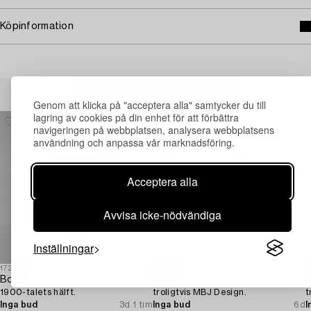
Köpinformation
Andra har även tittat på
Genom att klicka på "acceptera alla" samtycker du till
lagring av cookies på din enhet för att förbättra
navigeringen på webbplatsen, analysera webbplatsens
användning och anpassa vår marknadsföring.
Acceptera alla
Avvisa icke-nödvändiga
Inställningar
1724553
1729635
1
Bord,
Bord,
B
1900-talets hälft.
troligtvis MBJ Design.
t
Inga bud
3d 1 tim
Inga bud
6d
I