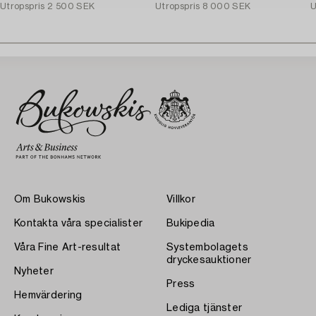
Utropspris
2 500 SEK
Utropspris
8 000 SEK
U
Om Bukowskis
Villkor
Kontakta våra specialister
Bukipedia
Våra Fine Art-resultat
Systembolagets
dryckesauktioner
Nyheter
Press
Hemvärdering
Lediga tjänster