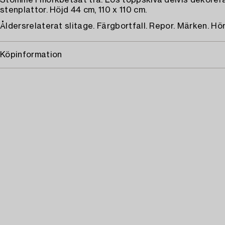
Stomme i mörkbetsat trä. Lös toppskiva delvis dekore
stenplattor. Höjd 44 cm, 110 x 110 cm.
Åldersrelaterat slitage. Färgbortfall. Repor. Märken. Hö
Köpinformation