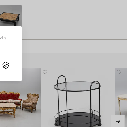
 din
s