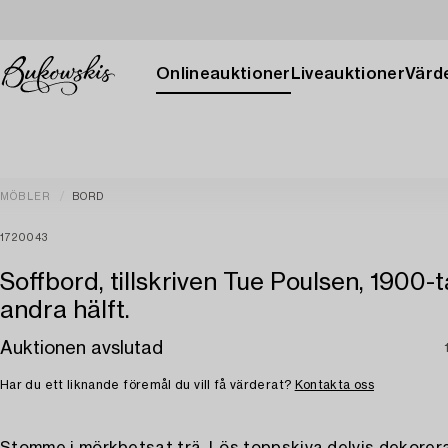
Onlineauktioner
Liveauktioner
Värde
MÖBLER
BORD
1720043
Soffbord, tillskriven Tue Poulsen, 1900-t
andra hälft.
Auktionen avslutad
Har du ett liknande föremål du vill få värderat?
Kontakta oss