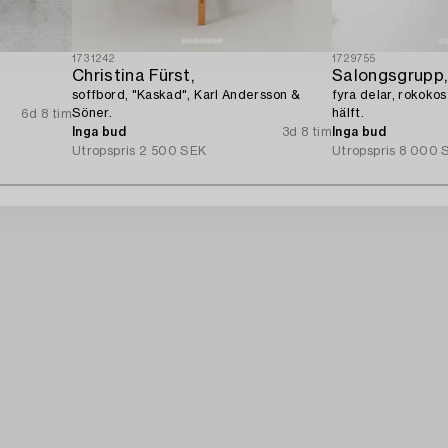
1731242
1729755
Christina Fürst,
Salongsgrupp,
soffbord, "Kaskad", Karl Andersson &
fyra delar, rokokos
Söner.
hälft.
6d 8 tim
Inga bud
3d 8 tim
Inga bud
Utropspris
2 500 SEK
Utropspris
8 000 