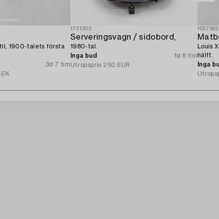
1731302
1557962
Serveringsvagn / sidobord,
Matbo
til, 1900-talets första
1980-tal.
Louis X
hälft.
Inga bud
1d 8 tim
3d 7 tim
Inga b
Utropspris
250 EUR
SEK
Utrops