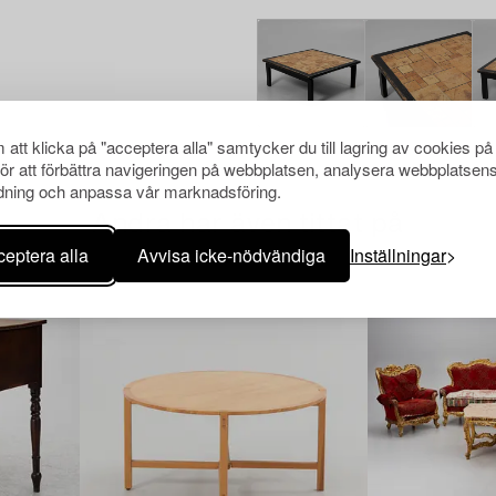
att klicka på "acceptera alla" samtycker du till lagring av cookies på
för att förbättra navigeringen på webbplatsen, analysera webbplatsen
ning och anpassa vår marknadsföring.
Andra har även tittat på
eptera alla
Avvisa icke-nödvändiga
Inställningar