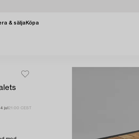
ra & sälja
Köpa
alets
14 jul
21:00 CEST