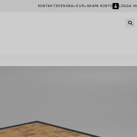
KONTAKT
SVENSKA
EUR
SKAPA KONTO
LOGGA IN