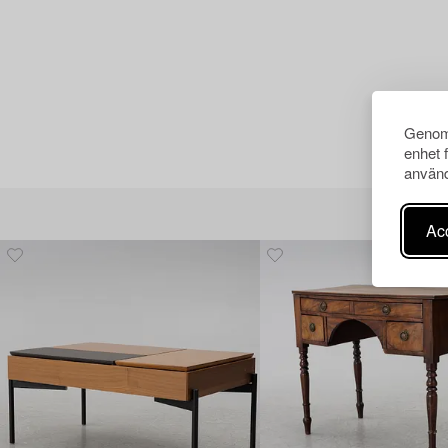
Genom 
enhet 
använd
Acc