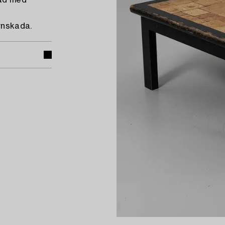
rad med
rnskada.