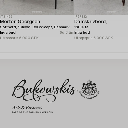
1731499
1727332
Morten Georgsen
Damskrivbord,
Soffbord, "Chiva", BoConcept, Danmark.
1800-tal.
Inga bud
6d 8 tim
Inga bud
Utropspris
5 000 SEK
Utropspris
3 000 SEK