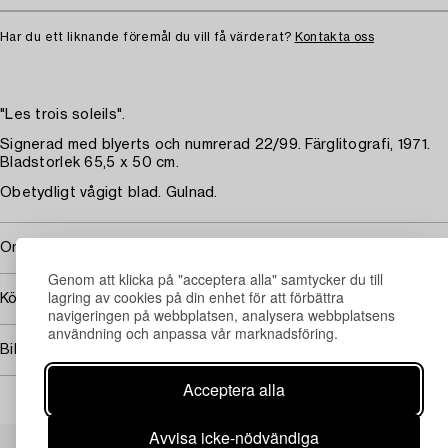
Har du ett liknande föremål du vill få värderat?
Kontakta oss
"Les trois soleils".
Signerad med blyerts och numrerad 22/99. Färglitografi, 1971.
Bladstorlek 65,5 x 50 cm.
Obetydligt vågigt blad. Gulnad.
Omfattas av följerätt
Genom att klicka på "acceptera alla" samtycker du till
lagring av cookies på din enhet för att förbättra
Köpinformation
navigeringen på webbplatsen, analysera webbplatsens
användning och anpassa vår marknadsföring.
Bildrättigheter
Acceptera alla
Avvisa icke-nödvändiga
Andra har även tittat på