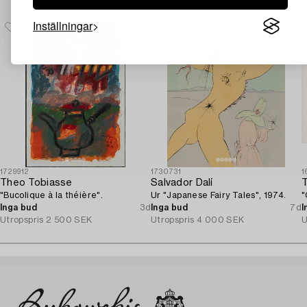
Inställningar
1729912
1730731
1
Theo Tobiasse
Salvador Dalí
"Bucolique à la théière".
Ur "Japanese Fairy Tales", 1974.
"
Inga bud
3d
Inga bud
7d
I
Utropspris
2 500 SEK
Utropspris
4 000 SEK
U