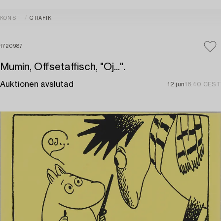
KONST
GRAFIK
1720987
Mumin, Offsetaffisch, "Oj...".
Auktionen avslutad
12 jun
18:40 CEST