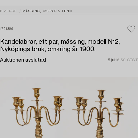
DIVERSE
MÄSSING, KOPPAR & TENN
1721389
Kandelabrar, ett par, mässing, modell N12,
Nyköpings bruk, omkring år 1900.
Auktionen avslutad
5 jul
16:50 CEST