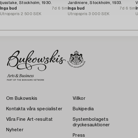
ljusstake, Stockholm, 1930.
Jardiniere, Stockholm, 1933.
V
Inga bud
7d 6 tim
Inga bud
7d 6 tim
I
Utropspris
2 500 SEK
Utropspris
3 000 SEK
U
Om Bukowskis
Villkor
Kontakta våra specialister
Bukipedia
Våra Fine Art-resultat
Systembolagets
dryckesauktioner
Nyheter
Press