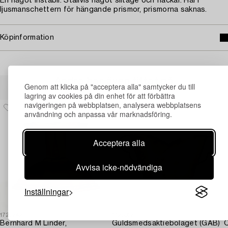
En något instabil. Ställvis något slitage och fläckar. Hål i
ljusmanschettern för hängande prismor, prismorna saknas.
Köpinformation
Andra har även tittat på
Genom att klicka på "acceptera alla" samtycker du till
lagring av cookies på din enhet för att förbättra
navigeringen på webbplatsen, analysera webbplatsens
användning och anpassa vår marknadsföring.
Acceptera alla
Avvisa icke-nödvändiga
Inställningar
1725242
1725362
1
Bernhard M Linder,
Guldsmedsaktiebolaget (GAB)
C