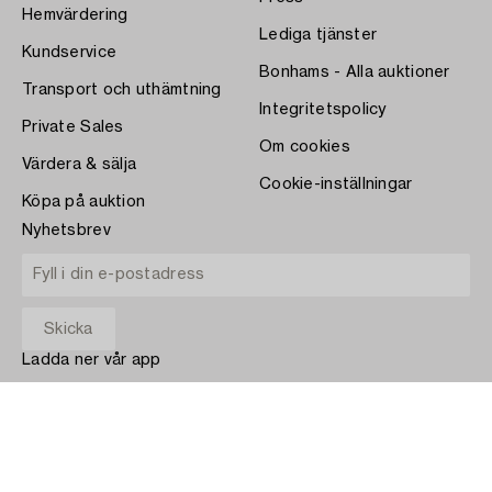
Hemvärdering
Lediga tjänster
Kundservice
Bonhams - Alla auktioner
Transport och uthämtning
Integritetspolicy
Private Sales
Om cookies
Värdera & sälja
Cookie-inställningar
Köpa på auktion
Nyhetsbrev
Ladda ner vår app
App Store
BETALA MED
COPYRIGHT ©1870-2026 BUKOWSKI AUKTIONER AB