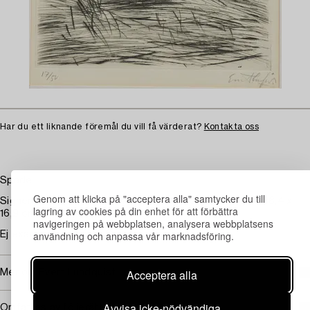
Har du ett liknande föremål du vill få värderat?
Kontakta oss
Spade.
Genom att klicka på "acceptera alla" samtycker du till
Signerad med blyerts och numrerad 17/50. Etsning. P: 36,4 x
lagring av cookies på din enhet för att förbättra
16,9 cm.
navigeringen på webbplatsen, analysera webbplatsens
användning och anpassa vår marknadsföring.
Ej examinerad ur ram. Gulnad. Fläck.
Acceptera alla
Mer om Evert Lundquist
Avvisa icke-nödvändiga
Omfattas av följerätt