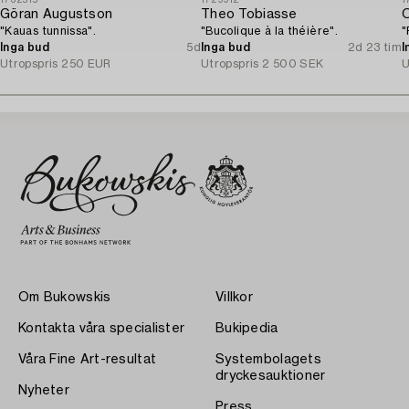
1732515
1729912
1
Göran Augustson
Theo Tobiasse
O
"Kauas tunnissa".
"Bucolique à la théière".
"
Inga bud
5d
Inga bud
2d 23 tim
I
Utropspris
250 EUR
Utropspris
2 500 SEK
U
Om Bukowskis
Villkor
Kontakta våra specialister
Bukipedia
Våra Fine Art-resultat
Systembolagets
dryckesauktioner
Nyheter
Press