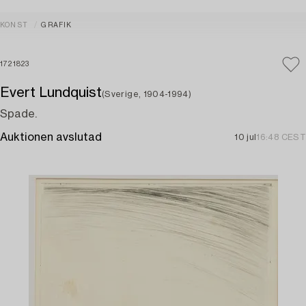
KONST
GRAFIK
1721823
Evert Lundquist
(Sverige, 1904-1994)
Spade.
Auktionen avslutad
10 jul
16:48 CEST