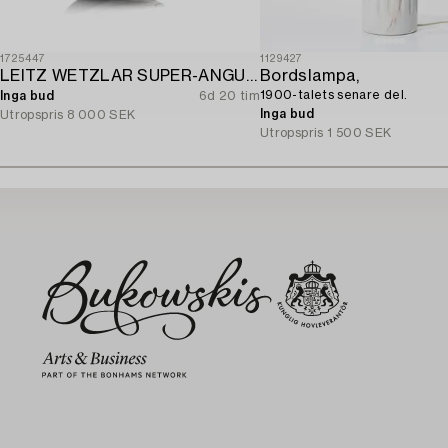
1725447
1129427
LEITZ WETZLAR SUPER-ANGULON 1:3.4/21.
Bordslampa,
1900-talets senare del.
Inga bud
6d 20 tim
Inga bud
Utropspris
8 000 SEK
Utropspris
1 500 SEK