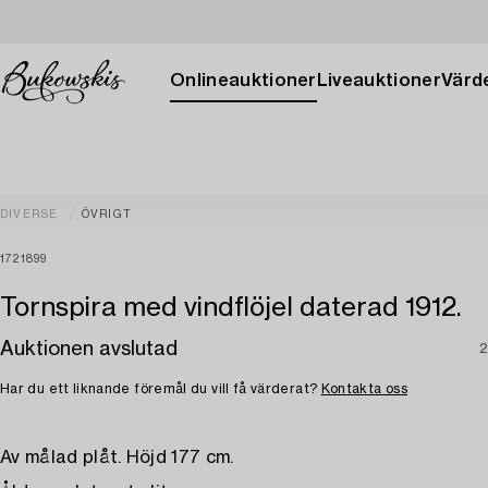
Onlineauktioner
Liveauktioner
Värde
DIVERSE
ÖVRIGT
1721899
Tornspira med vindflöjel daterad 1912.
Auktionen avslutad
2
Har du ett liknande föremål du vill få värderat?
Kontakta oss
Av målad plåt. Höjd 177 cm.