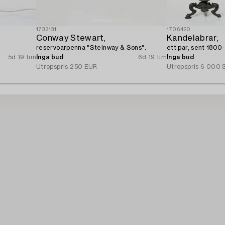
1732131
1706420
Conway Stewart,
Kandelabrar,
reservoarpenna "Steinway & Sons".
ett par, sent 1800-
5d 19 tim
Inga bud
6d 19 tim
Inga bud
Utropspris
250 EUR
Utropspris
6 000 