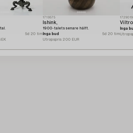
1719575
172901
Ishink,
Viltr
tal.
1900-talets senare hälft.
Inga b
5d 20 tim
Inga bud
5d 20 tim
Utrops
SEK
Utropspris
200 EUR