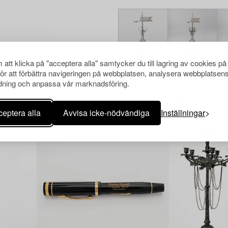
att klicka på "acceptera alla" samtycker du till lagring av cookies på
för att förbättra navigeringen på webbplatsen, analysera webbplatsen
ning och anpassa vår marknadsföring.
Andra har även tittat på
eptera alla
Avvisa icke-nödvändiga
Inställningar