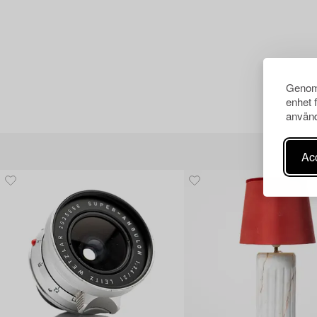
Genom 
enhet 
använd
Acc