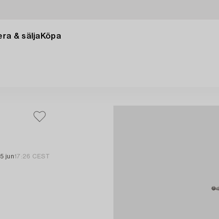
ra & sälja
Köpa
5 jun
17:26 CEST