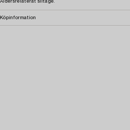
Åldersrelaterat slitage.
Köpinformation