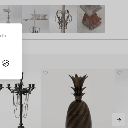
 din
s