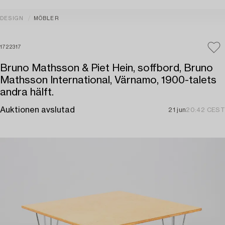
DESIGN
MÖBLER
1722317
Bruno Mathsson & Piet Hein, soffbord, Bruno
Mathsson International, Värnamo, 1900-talets
andra hälft.
Auktionen avslutad
21 jun
20:42 CEST