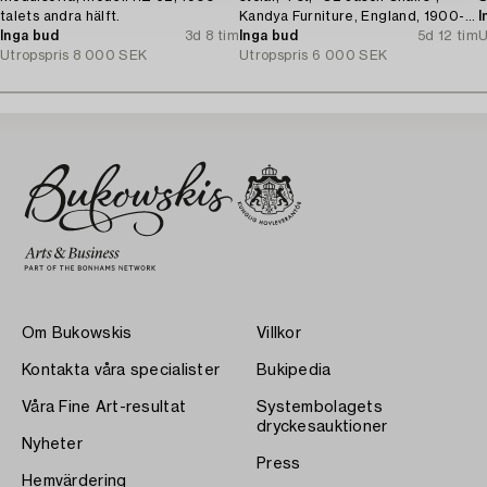
talets andra hälft.
Kandya Furniture, England, 1900-
I
Inga bud
3d 8 tim
talets mitt.
Inga bud
5d 12 tim
U
Utropspris
8 000 SEK
Utropspris
6 000 SEK
Om Bukowskis
Villkor
Kontakta våra specialister
Bukipedia
Våra Fine Art-resultat
Systembolagets
dryckesauktioner
Nyheter
Press
Hemvärdering