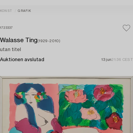
KONST
GRAFIK
1723337
Walasse Ting
(1929-2010)
utan titel
Auktionen avslutad
13 jun
21:36 CEST