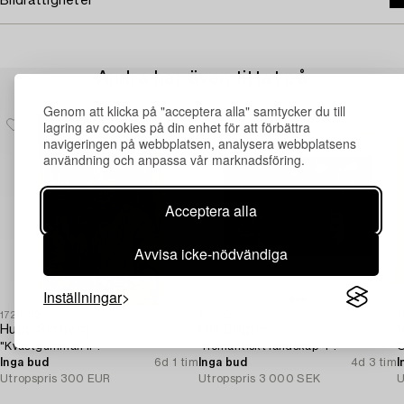
Bildrättigheter
Andra har även tittat på
Genom att klicka på "acceptera alla" samtycker du till
lagring av cookies på din enhet för att förbättra
navigeringen på webbplatsen, analysera webbplatsens
användning och anpassa vår marknadsföring.
Acceptera alla
Avvisa icke-nödvändiga
Inställningar
1729902
1731828
1
Hugo Simberg
Ola Billgren
M
"Kvastgumman II".
"Romantiskt landskap 4".
O
Inga bud
6d 1 tim
Inga bud
4d 3 tim
I
Utropspris
300 EUR
Utropspris
3 000 SEK
U