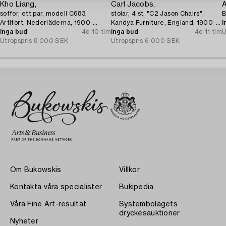
Kho Liang,
Carl Jacobs,
soffor, ett par, modell C683,
stolar, 4 st, "C2 Jason Chairs",
B
Artifort, Nederläderna, 1900-
Kandya Furniture, England, 1900-
I
talets slut.
Inga bud
4d 10 tim
talets mitt.
Inga bud
4d 11 tim
U
Utropspris
8 000 SEK
Utropspris
6 000 SEK
Om Bukowskis
Villkor
Kontakta våra specialister
Bukipedia
Våra Fine Art-resultat
Systembolagets
dryckesauktioner
Nyheter