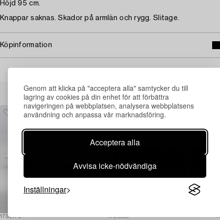
Höjd 95 cm.
Knappar saknas. Skador på armlän och rygg. Slitage.
Köpinformation
Andra har även tittat på
Genom att klicka på "acceptera alla" samtycker du till
lagring av cookies på din enhet för att förbättra
navigeringen på webbplatsen, analysera webbplatsens
användning och anpassa vår marknadsföring.
Acceptera alla
Avvisa icke-nödvändiga
Inställningar
1732170
1726659
1