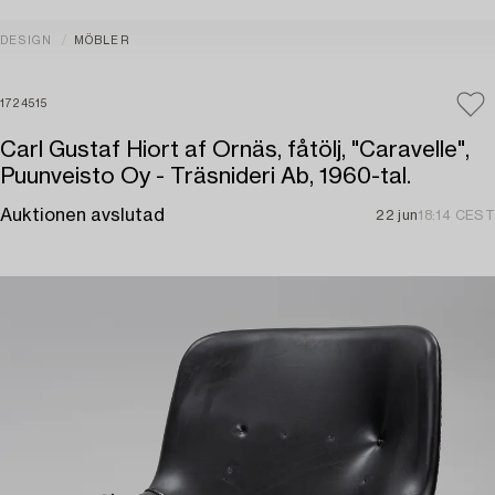
DESIGN
MÖBLER
1724515
Carl Gustaf Hiort af Ornäs, fåtölj, "Caravelle",
Puunveisto Oy - Träsnideri Ab, 1960-tal.
Auktionen avslutad
22 jun
18:14 CEST