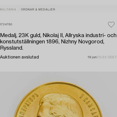
MILITARIA
ORDNAR & MEDALJER
1724780
Medalj, 23K guld, Nikolaj II, Allryska industri- och
konstutställningen 1896, Nizhny Novgorod,
Ryssland.
Auktionen avslutad
19 jun
20:22 CEST