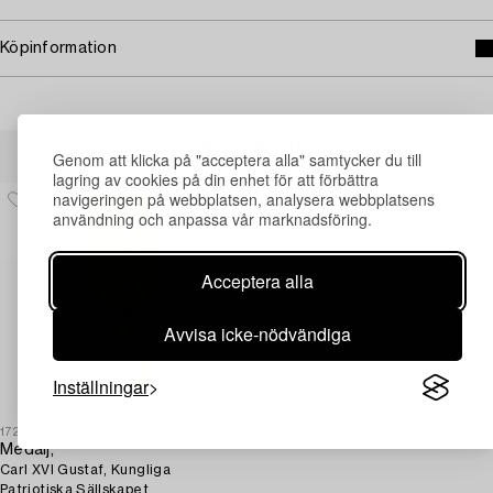
Köpinformation
Andra har även tittat på
Genom att klicka på "acceptera alla" samtycker du till
lagring av cookies på din enhet för att förbättra
navigeringen på webbplatsen, analysera webbplatsens
användning och anpassa vår marknadsföring.
Acceptera alla
Avvisa icke-nödvändiga
Inställningar
1727703
Medalj,
Carl XVI Gustaf, Kungliga
Patriotiska Sällskapet.