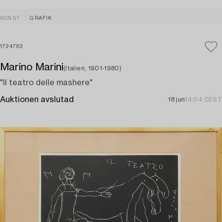
KONST
GRAFIK
1724783
Marino Marini
(Italien, 1901-1980)
"Il teatro delle mashere"
Auktionen avslutad
18 jun
14:04 CEST