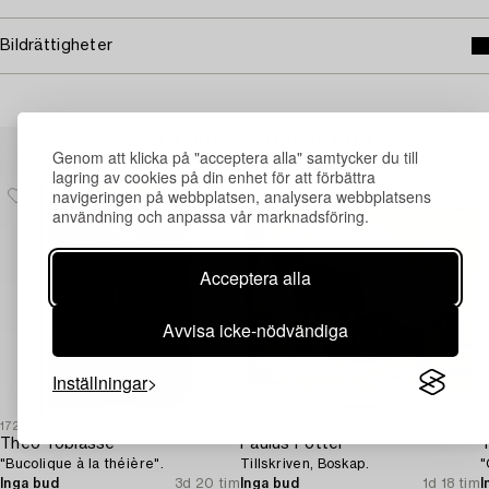
Bildrättigheter
Andra har även tittat på
Genom att klicka på "acceptera alla" samtycker du till
lagring av cookies på din enhet för att förbättra
navigeringen på webbplatsen, analysera webbplatsens
användning och anpassa vår marknadsföring.
Acceptera alla
Avvisa icke-nödvändiga
Inställningar
1729912
1693625
1
Theo Tobiasse
Paulus Potter
"Bucolique à la théière".
Tillskriven, Boskap.
"
Inga bud
3d 20 tim
Inga bud
1d 18 tim
I