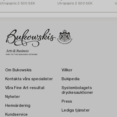
Utropspris
2 500 SEK
Utropspris
2 500 SEK
U
Om Bukowskis
Villkor
Kontakta våra specialister
Bukipedia
Våra Fine Art-resultat
Systembolagets
dryckesauktioner
Nyheter
Press
Hemvärdering
Lediga tjänster
Kundservice