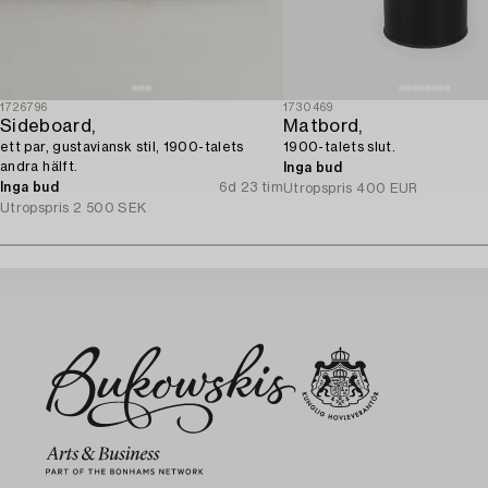
1726796
1730469
Sideboard,
Matbord,
ett par, gustaviansk stil, 1900-talets
1900-talets slut.
andra hälft.
Inga bud
Inga bud
6d 23 tim
Utropspris
400 EUR
Utropspris
2 500 SEK