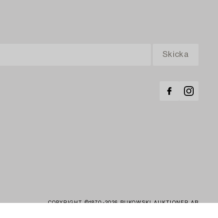
COPYRIGHT ©1870-2026 BUKOWSKI AUKTIONER AB