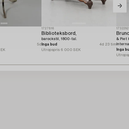
1727816
1732292
Biblioteksbord,
Brun
barockstil, 1800-tal.
& Piet 
Interna
5d
Inga bud
4d 23 tim
Inga b
SEK
Utropspris
6 000 SEK
Utrops