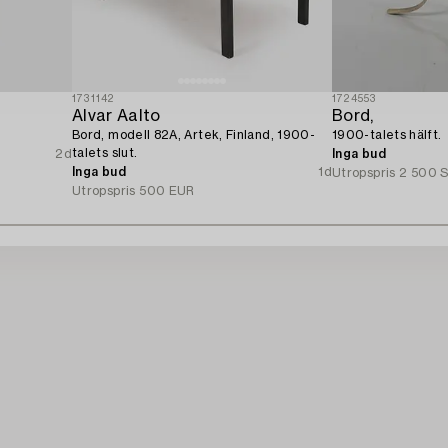
1731142
1724553
Alvar Aalto
Bord,
Bord, modell 82A, Artek, Finland, 1900-
1900-talets hälft.
talets slut.
2d
Inga bud
Inga bud
1d
Utropspris
2 500 
Utropspris
500 EUR