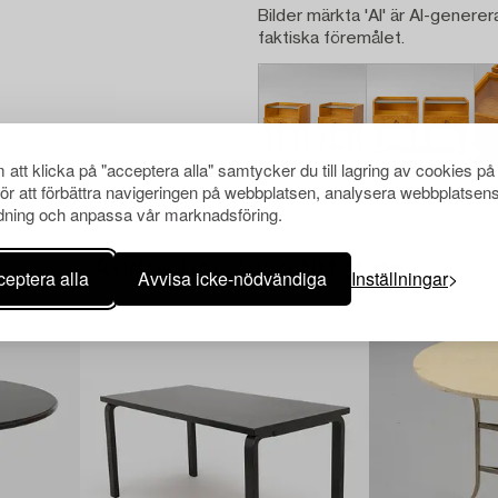
Bilder märkta 'AI' är AI-generer
faktiska föremålet.
att klicka på "acceptera alla" samtycker du till lagring av cookies på
för att förbättra navigeringen på webbplatsen, analysera webbplatsen
ning och anpassa vår marknadsföring.
Andra har även tittat på
eptera alla
Avvisa icke-nödvändiga
Inställningar