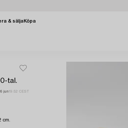
ra & sälja
Köpa
0-tal.
16 jun
19:52 CEST
2 cm.