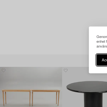
Genom 
enhet 
använd
Acc