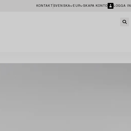
KONTAKT
SVENSKA
EUR
SKAPA KONTO
LOGGA IN