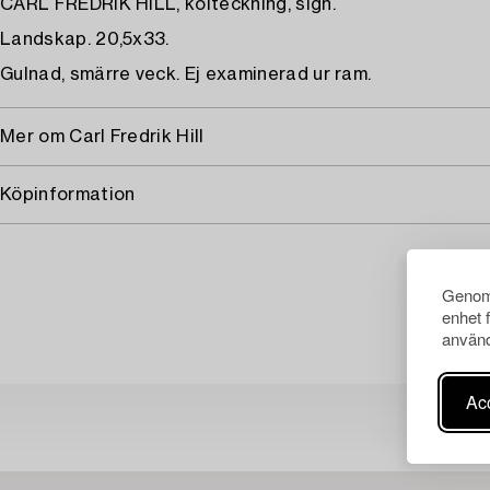
CARL FREDRIK HILL, kolteckning, sign.
Landskap. 20,5x33.
Gulnad, smärre veck. Ej examinerad ur ram.
Mer om Carl Fredrik Hill
Köpinformation
Genom 
enhet 
använd
Acc