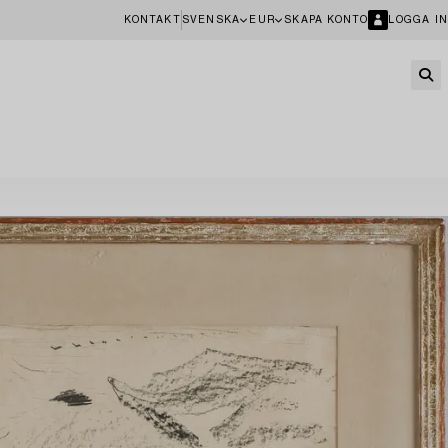
KONTAKT
SVENSKA
EUR
SKAPA KONTO
LOGGA IN