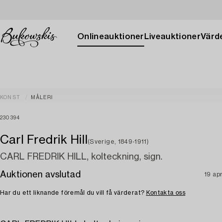
Onlineauktioner
Liveauktioner
Värde
KONST
MÅLERI
230394
Carl Fredrik Hill
(Sverige, 1849-1911)
CARL FREDRIK HILL, kolteckning, sign.
Auktionen avslutad
19 ap
Har du ett liknande föremål du vill få värderat?
Kontakta oss