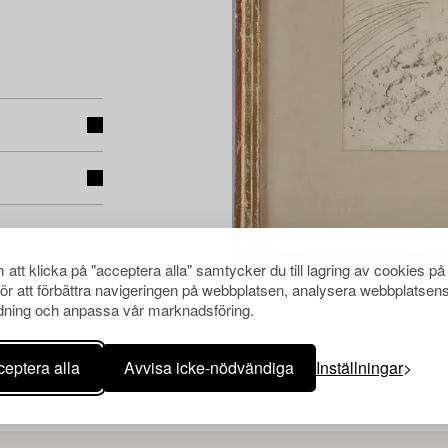
att klicka på "acceptera alla" samtycker du till lagring av cookies på
för att förbättra navigeringen på webbplatsen, analysera webbplatsen
ning och anpassa vår marknadsföring.
Andra har även tittat på
eptera alla
Avvisa icke-nödvändiga
Inställningar