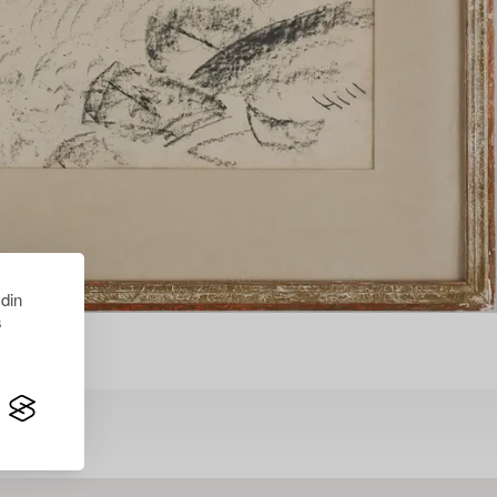
 din
s