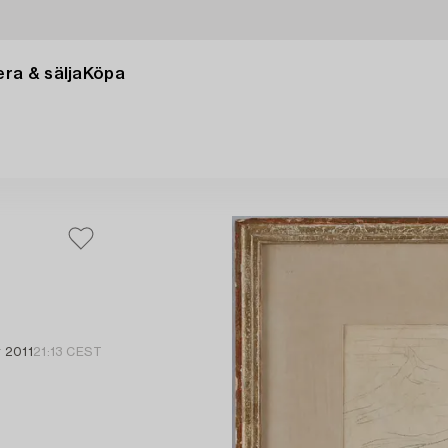
ra & sälja
Köpa
r 2011
21:13 CEST