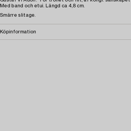
Gustaf VI Adolf. "För trohet och flit, af kongl. sällskapet
Med band och etui. Längd ca 4,8 cm.
Smärre slitage.
Köpinformation