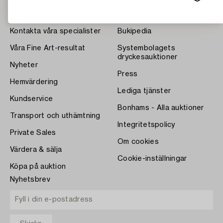
Om Bukowskis
Villkor
Kontakta våra specialister
Bukipedia
Våra Fine Art-resultat
Systembolagets
dryckesauktioner
Nyheter
Press
Hemvärdering
Lediga tjänster
Kundservice
Bonhams - Alla auktioner
Transport och uthämtning
Integritetspolicy
Private Sales
Om cookies
Värdera & sälja
Cookie-inställningar
Köpa på auktion
Nyhetsbrev