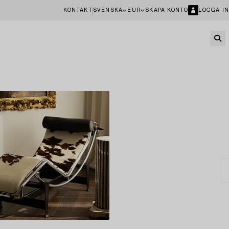
KONTAKT
SVENSKA
EUR
SKAPA KONTO
LOGGA IN