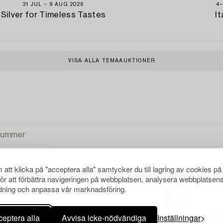
31 JUL − 9 AUG 2026
4−
Silver for Timeless Tastes
It
VISA ALLA TEMAAUKTIONER
att klicka på "acceptera alla" samtycker du till lagring av cookies på
för att förbättra navigeringen på webbplatsen, analysera webbplatsen
ning och anpassa vår marknadsföring.
eptera alla
Avvisa icke-nödvändiga
Inställningar
Din sökning gav ingen träff 