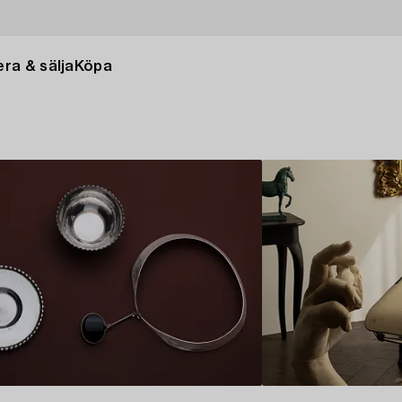
ra & sälja
Köpa