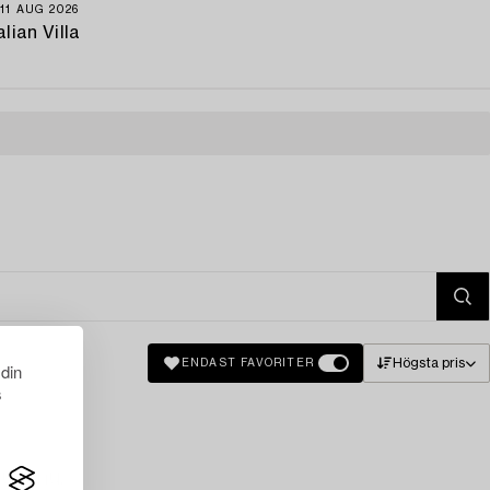
11 AUG 2026
alian Villa
Högsta pris
ENDAST FAVORITER
 din
s
just nu.