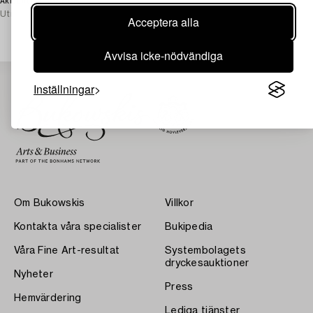
30 EUR
2d 22 tim
Utropspris
2 500 SEK
Aktuellt bud
Utropspris
250 EUR
Acceptera alla
Avvisa icke-nödvändiga
Inställningar
Om Bukowskis
Villkor
Kontakta våra specialister
Bukipedia
Våra Fine Art-resultat
Systembolagets
dryckesauktioner
Nyheter
Press
Hemvärdering
Lediga tjänster