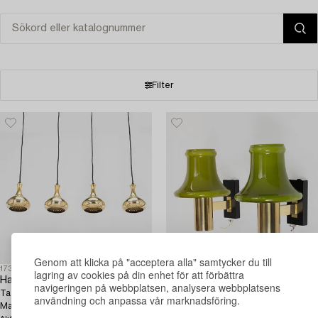
Filter
Genom att klicka på "acceptera alla" samtycker du till
1730333
1726913
lagring av cookies på din enhet för att förbättra
Hans-Agne Jakobsson
Hans-Agne Jakobsson
navigeringen på webbplatsen, analysera webbplatsens
Taklampor/fönsterlampor, 4 st,
Vägglampetter, ett par, 1970-tal.
användning och anpassa vår marknadsföring.
Markaryd, 1900-talets slut.
1 500 SEK
1d 21 tim
Aktuellt bud