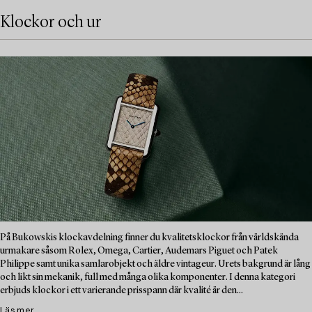
Klockor och ur
På Bukowskis klockavdelning finner du kvalitetsklockor från världskända
urmakare såsom Rolex, Omega, Cartier, Audemars Piguet och Patek
Philippe samt unika samlarobjekt och äldre vintageur. Urets bakgrund är lång
och likt sin mekanik, full med många olika komponenter. I denna kategori
erbjuds klockor i ett varierande prisspann där kvalité är den...
Läs mer