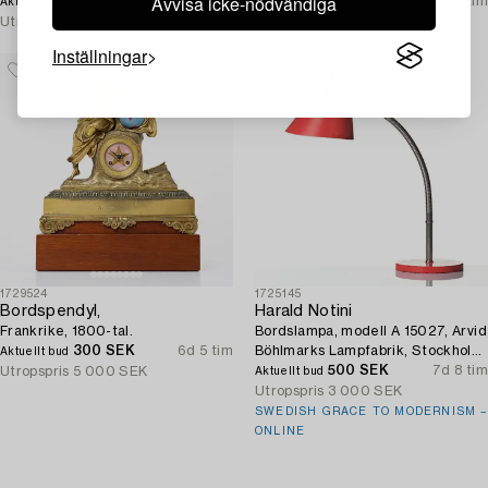
Avvisa icke-nödvändiga
300 SEK
3d 6 tim
Inga bud
5d 7 tim
Aktuellt bud
Utropspris
3 000 SEK
Utropspris
4 000 SEK
Inställningar
1729524
1725145
Bordspendyl,
Harald Notini
Frankrike, 1800-tal.
Bordslampa, modell A 15027, Arvid
300 SEK
6d 5 tim
Böhlmarks Lampfabrik, Stockholm,
Aktuellt bud
1930-tal.
500 SEK
7d 8 tim
Utropspris
5 000 SEK
Aktuellt bud
Utropspris
3 000 SEK
SWEDISH GRACE TO MODERNISM –
ONLINE