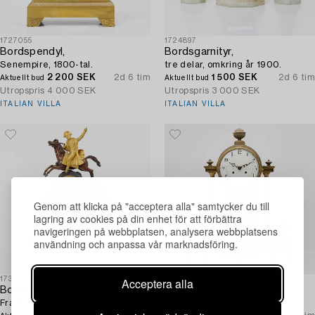
1727055
1724897
Bordspendyl,
Bordsgarnityr,
Senempire, 1800-tal.
tre delar, omkring år 1900.
2 200 SEK
2d 6 tim
1 500 SEK
2d 6 tim
Aktuellt bud
Aktuellt bud
Utropspris
4 000 SEK
Utropspris
3 000 SEK
ITALIAN VILLA
ITALIAN VILLA
Genom att klicka på "acceptera alla" samtycker du till
lagring av cookies på din enhet för att förbättra
navigeringen på webbplatsen, analysera webbplatsens
användning och anpassa vår marknadsföring.
Acceptera alla
1730574
1724665
Bordspendyl,
Bordspendyl,
Frankrike, omkring 1900.
1800-tal.